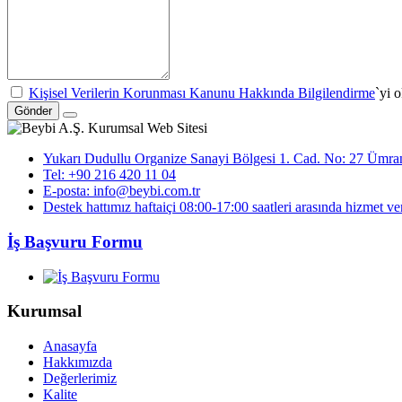
Kişisel Verilerin Korunması Kanunu Hakkında Bilgilendirme
`yi 
Gönder
Yukarı Dudullu Organize Sanayi Bölgesi 1. Cad. No: 27 Ümrani
Tel: +90 216 420 11 04
E-posta: info@beybi.com.tr
Destek hattımız haftaiçi 08:00-17:00 saatleri arasında hizmet ve
İş Başvuru Formu
Kurumsal
Anasayfa
Hakkımızda
Değerlerimiz
Kalite