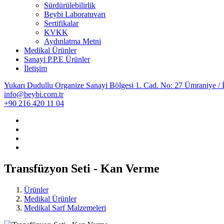
Sürdürülebilirlik
Beybi Laboratuvarı
Sertifikalar
KVKK
Aydınlatma Metni
Medikal Ürünler
Sanayi P.P.E Ürünler
İletişim
Yukarı Dudullu Organize Sanayi Bölgesi 1. Cad. No: 27 Ümraniye / İ
info@beybi.com.tr
+90 216 420 11 04
Transfüzyon Seti - Kan Verme
Ürünler
Medikal Ürünler
Medikal Sarf Malzemeleri