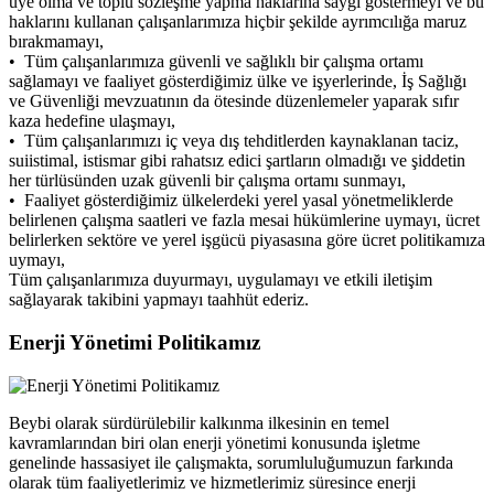
üye olma ve toplu sözleşme yapma haklarına saygı göstermeyi ve bu
haklarını kullanan çalışanlarımıza hiçbir şekilde ayrımcılığa maruz
bırakmamayı,
• Tüm çalışanlarımıza güvenli ve sağlıklı bir çalışma ortamı
sağlamayı ve faaliyet gösterdiğimiz ülke ve işyerlerinde, İş Sağlığı
ve Güvenliği mevzuatının da ötesinde düzenlemeler yaparak sıfır
kaza hedefine ulaşmayı,
• Tüm çalışanlarımızı iç veya dış tehditlerden kaynaklanan taciz,
suiistimal, istismar gibi rahatsız edici şartların olmadığı ve şiddetin
her türlüsünden uzak güvenli bir çalışma ortamı sunmayı,
• Faaliyet gösterdiğimiz ülkelerdeki yerel yasal yönetmeliklerde
belirlenen çalışma saatleri ve fazla mesai hükümlerine uymayı, ücret
belirlerken sektöre ve yerel işgücü piyasasına göre ücret politikamıza
uymayı,
Tüm çalışanlarımıza duyurmayı, uygulamayı ve etkili iletişim
sağlayarak takibini yapmayı taahhüt ederiz.
Enerji Yönetimi Politikamız
Beybi olarak sürdürülebilir kalkınma ilkesinin en temel
kavramlarından biri olan enerji yönetimi konusunda işletme
genelinde hassasiyet ile çalışmakta, sorumluluğumuzun farkında
olarak tüm faaliyetlerimiz ve hizmetlerimiz süresince enerji