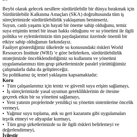
Beybi olarak gelecek nesillere sürdürülebilir bir dünya bırakmak için
Sürdürülebilir Kalkınma Amaçları (SKA) doğrultusunda tüm iş
süreçlerimizde sürdürülebilirlik yaklaşımını benimseriz.
Suyun, canlı yaşamı için hayati bir öneme sahip olduğunu, temiz
suya erişimin temel bir insan hakkı olduğunu ve su yönetimi ile ilgili
politika ve eylemlerimizin tüm paydaşlarımız üzerinde önemli bir
etkiye sahip olduğunun farkındayız.
Faaliyet gösterdiğimiz ülkelerde su konusundaki riskleri World
Resources Institute (WRI) ‘e göre belirlerken, sürdürülebilirlik
stratejimizde önceliklendirdiğimiz su kullanımı ve yönetimi
uygulamalarımızı tüm grup şirketlerimizde paralel yürüttüğümüz
çalışmalarla daha da geliştireceğiz.
Su politikamız üç temel yaklaşımı kapsamaktadır;
Koru
• Tüm çalışanlarımız için temiz ve güvenli suya erişim sağlamayı,
• İş süreçlerimizde yasal uyumun gerekliliklerinin de ötesine
geçerek etkin bir su yönetimi sağlamayı,
• Yeni yatırım projelerinde yenilikçi su yönetim sistemlerine öncelik
vermeyi,
• Yağmur suyu toplama, atık su geri kazanımı gibi uygulamaları
teşvik etmeyi ve altyapılar kurmayı,
• Tüm grup şirketlerimizde su ile ilgili riskleri belirlemeyi ve
değerlendirmeyi,
İyileştir