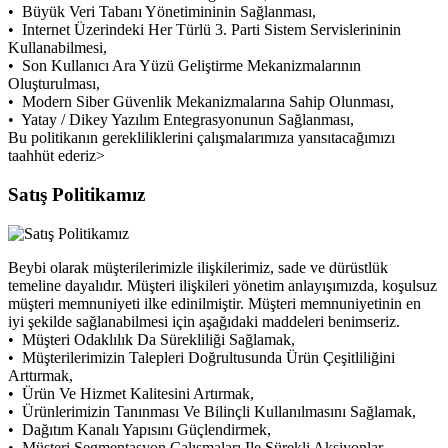
• Büyük Veri Tabanı Yönetimininin Sağlanması,
• Internet Üzerindeki Her Türlü 3. Parti Sistem Servislerininin
Kullanabilmesi,
• Son Kullanıcı Ara Yüzü Geliştirme Mekanizmalarının
Oluşturulması,
• Modern Siber Güvenlik Mekanizmalarına Sahip Olunması,
• Yatay / Dikey Yazılım Entegrasyonunun Sağlanması,
Bu politikanın gerekliliklerini çalışmalarımıza yansıtacağımızı
taahhüt ederiz>
Satış Politikamız
Beybi olarak müşterilerimizle ilişkilerimiz, sade ve dürüstlük
temeline dayalıdır. Müşteri ilişkileri yönetim anlayışımızda, koşulsuz
müşteri memnuniyeti ilke edinilmiştir. Müşteri memnuniyetinin en
iyi şekilde sağlanabilmesi için aşağıdaki maddeleri benimseriz.
• Müşteri Odaklılık Da Sürekliliği Sağlamak,
• Müşterilerimizin Talepleri Doğrultusunda Ürün Çeşitliliğini
Arttırmak,
• Ürün Ve Hizmet Kalitesini Artırmak,
• Ürünlerimizin Tanınması Ve Bilinçli Kullanılmasını Sağlamak,
• Dağıtım Kanalı Yapısını Güçlendirmek,
• Müşteri Segmentasyon Çalışmaları Ile Sürekli Aksiyonlar