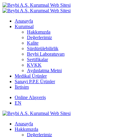
Anasayfa
Kurumsal
Hakkımızda
Değerlerimiz
Kalite
Sürdürülebilirlik
Beybi Laboratuvarı
Sertifikalar
KVKK
Aydınlatma Metni
Medikal Ürünler
Sanayi P.P.E Ürünler
İletişim
Online Alışveriş
EN
Anasayfa
Hakkımızda
Değerlerimiz