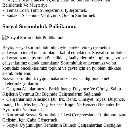
Belirlemek Ve Müşteriye
• Temas Eden Tüm Süreçlerimizi Iyileştirmek,
• Sadakat Sistemine Verdiğimiz Önemi Sürdürmek.
Sosyal Sorumluluk Politikamız
Beybi, sosyal sorumluluk bilinciyle hareket etmeyi yönetim
anlayışının temel unsuru olarak kabul etmektedir. Sosyal sorumluluk
anlayışımızın kapsamını öncelikle iş faaliyetlerimiz, toplum, çevre ve
çalışanlarımız olarak tanımlanır. Sorumluluk anlayışımızı ve bu
konudaki önceliklerimizi toplum ve çevre için en iyi olanı dikkate
alarak belirlenir.
Sosyal sorumluluk uygulamalarımızda esas aldığımız temel
ilkelerimiz şunlardır;
• Çalışma Alanlarımızda Farklı Inanç, Düşünce Ve Görüşe Sahip
Kişilerin Uyumlu Bir Biçimde Çalışmalarını Sağlamak.
• Çalışanlarımız Arasında Dil, Irk, Renk, Cinsiyet, Siyasi Düşünce,
Inanç, Din, Mezhep, Yaş, Fiziksel Engel Ve Benzeri Nedenler Ile
Ayrımcılık Yapmamak.
• Kurumsal Sosyal Sorumluluk Ilkesi Çerçevesinde Toplumumuzun
Gelişimi Için Çaba Göstermek.
• Sosyal Uygunluğun Temelinin Bilinçli Çalışanlardan Geçtiğine