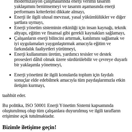
modernizasyon çalışmalarında enerji verimli tasarım
yaklaşımını benimsemeyi ve tasarım aşamasında enerji
performans kriterlerini dikkate almayı,
Enerji ile ilgili ulusal mevzuat, yasal yükümlülükler ve diğer
şartlara uymayı,
Enerji yönetim sisteminin etkinliği için insan kaynağı, teknik
altyapı, eğitim ve finansal gibi gerekli kaynakları sağlamayı,
Çalışanların enerji bilincini artırmak, katılımını sağlamak ve
iyi uygulamaları yaygınlaştırmak amacıyla eğitim ve
farkındalık faaliyetleri yürütmeyi,
Enerji kullanımını üretim, yardımcı tesisler ve destek
prosesleri dâhil olmak üzere sürdürülebilir ve çevreye duyarlı
bir yaklaşımla yönetmeyi,
Enerji yönetimi ile ilgili konularda toplum için faydalı
sonuçlar elde edebilmek amacıyla tüm paydaşlarımızla etkin
iletişim kurmayı,
taahhüt eder.
Bu politika, ISO 50001 Enerji Yönetim Sistemi kapsamında
oluşturulmuş olup tüm çalışanlara duyurulmuş ve ilgili tarafların
erişimine açık tutulmaktadır.
Bizimle iletişime geçin!