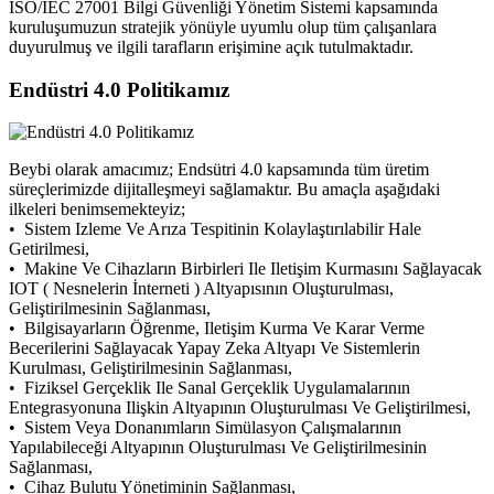
ISO/IEC 27001 Bilgi Güvenliği Yönetim Sistemi kapsamında
kuruluşumuzun stratejik yönüyle uyumlu olup tüm çalışanlara
duyurulmuş ve ilgili tarafların erişimine açık tutulmaktadır.
Endüstri 4.0 Politikamız
Beybi olarak amacımız; Endsütri 4.0 kapsamında tüm üretim
süreçlerimizde dijitalleşmeyi sağlamaktır. Bu amaçla aşağıdaki
ilkeleri benimsemekteyiz;
• Sistem Izleme Ve Arıza Tespitinin Kolaylaştırılabilir Hale
Getirilmesi,
• Makine Ve Cihazların Birbirleri Ile Iletişim Kurmasını Sağlayacak
IOT ( Nesnelerin İnterneti ) Altyapısının Oluşturulması,
Geliştirilmesinin Sağlanması,
• Bilgisayarların Öğrenme, Iletişim Kurma Ve Karar Verme
Becerilerini Sağlayacak Yapay Zeka Altyapı Ve Sistemlerin
Kurulması, Geliştirilmesinin Sağlanması,
• Fiziksel Gerçeklik Ile Sanal Gerçeklik Uygulamalarının
Entegrasyonuna Ilişkin Altyapının Oluşturulması Ve Geliştirilmesi,
• Sistem Veya Donanımların Simülasyon Çalışmalarının
Yapılabileceği Altyapının Oluşturulması Ve Geliştirilmesinin
Sağlanması,
• Cihaz Bulutu Yönetiminin Sağlanması,