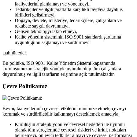
faaliyetlerini planlamayı ve yönetmeyi,
Tedarikçiler ve ilgili taraflarla karşılıklı faydaya dayalı iş
birlikleri geliştirmeyi,
Doğaya, devlete, müşteriye, tedarikçilere, çalışanlara ve
rekabete saygılı davranmayı,
Gelişen teknolojiyi takip etmeyi,
Kalite yönetim sisteminin ISO 9001 standardı şartlarına
uygunluğunu sağlamayı ve sürdürmeyi
taahhüt eder.
Bu politika, ISO 9001 Kalite Yönetim Sistemi kapsamında
kuruluşumuzun stratejik yönüyle uyumlu olup tüm çalışanlara
duyurulmuş ve ilgili tarafların erişimine açık tutulmaktadır.
Çevre Politikamız
Beybi, faaliyetlerinin çevresel etkilerini minimize etmek, çevreyi
korumak ve sürdürülebilir kalkınmayı desteklemek amacıyla;
Kuruluşun stratejik yönü ve çevresel hedefleri ile uyumlu
olarak tüm süreçlerinde çevresel riskleri ve kritik noktaları
belirlemeyi, önleyici tedbirler almayı ve çevresel performansı