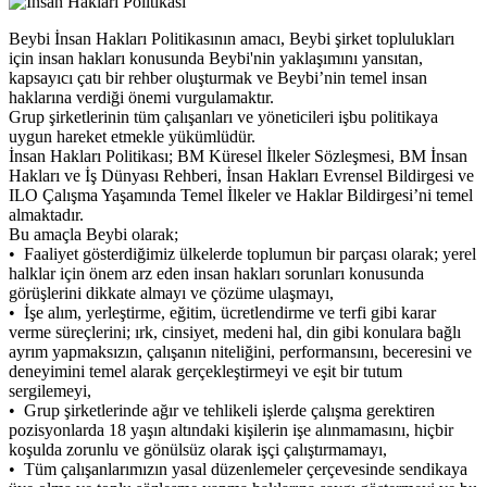
Beybi İnsan Hakları Politikasının amacı, Beybi şirket toplulukları
için insan hakları konusunda Beybi'nin yaklaşımını yansıtan,
kapsayıcı çatı bir rehber oluşturmak ve Beybi’nin temel insan
haklarına verdiği önemi vurgulamaktır.
Grup şirketlerinin tüm çalışanları ve yöneticileri işbu politikaya
uygun hareket etmekle yükümlüdür.
İnsan Hakları Politikası; BM Küresel İlkeler Sözleşmesi, BM İnsan
Hakları ve İş Dünyası Rehberi, İnsan Hakları Evrensel Bildirgesi ve
ILO Çalışma Yaşamında Temel İlkeler ve Haklar Bildirgesi’ni temel
almaktadır.
Bu amaçla Beybi olarak;
• Faaliyet gösterdiğimiz ülkelerde toplumun bir parçası olarak; yerel
halklar için önem arz eden insan hakları sorunları konusunda
görüşlerini dikkate almayı ve çözüme ulaşmayı,
• İşe alım, yerleştirme, eğitim, ücretlendirme ve terfi gibi karar
verme süreçlerini; ırk, cinsiyet, medeni hal, din gibi konulara bağlı
ayrım yapmaksızın, çalışanın niteliğini, performansını, beceresini ve
deneyimini temel alarak gerçekleştirmeyi ve eşit bir tutum
sergilemeyi,
• Grup şirketlerinde ağır ve tehlikeli işlerde çalışma gerektiren
pozisyonlarda 18 yaşın altındaki kişilerin işe alınmamasını, hiçbir
koşulda zorunlu ve gönülsüz olarak işçi çalıştırmamayı,
• Tüm çalışanlarımızın yasal düzenlemeler çerçevesinde sendikaya