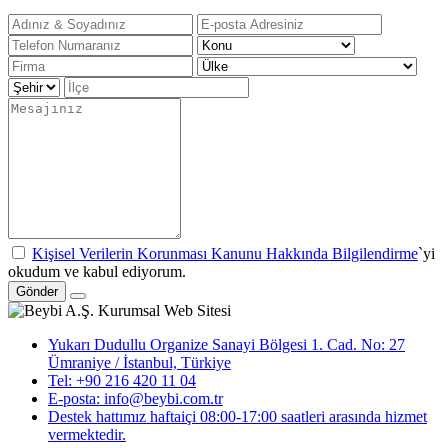
Kişisel Verilerin Korunması Kanunu Hakkında Bilgilendirme
`yi
okudum ve kabul ediyorum.
Gönder
Yukarı Dudullu Organize Sanayi Bölgesi 1. Cad. No: 27
Ümraniye / İstanbul, Türkiye
Tel: +90 216 420 11 04
E-posta: info@beybi.com.tr
Destek hattımız haftaiçi 08:00-17:00 saatleri arasında hizmet
vermektedir.