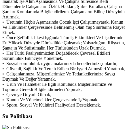
Inanarak Işe Alım Aşamasında Ve Çalışma Süresince Belli
Dönemlerde Çalışanların Özlük Hakları, Şirket Kuralları, Çalışma
Şartları Konularında Bilgilendirilerek Çalışanların Bilinç Düzeyinin
Artırmak.
• Üretimin Hiçbir Aşamasında Çocuk Işçi Çalıştırmayarak, Kanun
Ve Hükümler Çerçevesinde Belirlenmiş Olan Yaş Sınırlarına Riayet
Etmek.
• Önce Şeffaflık Ilkesi Işığında Tüm Iş Etkinlikleri Ve Ilişkilerinde
En Yüksek Düzeyde Dürüstlükle Çalışmak; Yolsuzluğun, Rüşvetin,
Şantajın Ve Suiistimalin Her Türlüsünden Uzak Durmak.
• Her Türlü Faaliyetimizden Doğabilecek Çevresel Etkileri
Sorumluluk Bilinciyle Yönetmek.
• Sosyal sorumluluk uygulamalarımızda hedeflerimiz şunlardır;
• Güvenli, Sağlıklı Ve Tercih Edilen Bir Işyeri Atmosferi Yaratmak,
• Çalışanlarımıza, Müşterilerimize Ve Tedarikçilerimize Saygı
Duymak Ve Değer Yaratmak,
• Ürün Ve Hizmetler Ile Ilgili Konularda Müşterilerimize Ve
Topluma Gerekli Bilgilendirmeleri Yapmak,
• Çevreye Duyarlı Olmak,
• Kanun Ve Yönetmelikler Çerçevesinde Iş Yapmak,
• Sporu, Sosyal Ve Kültürel Faaliyetleri Desteklemek.
Su Politikası