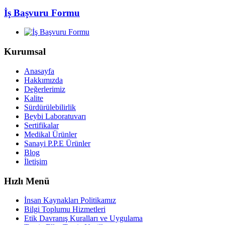
İş Başvuru Formu
Kurumsal
Anasayfa
Hakkımızda
Değerlerimiz
Kalite
Sürdürülebilirlik
Beybi Laboratuvarı
Sertifikalar
Medikal Ürünler
Sanayi P.P.E Ürünler
Blog
İletişim
Hızlı Menü
İnsan Kaynakları Politikamız
Bilgi Toplumu Hizmetleri
Etik Davranış Kuralları ve Uygulama