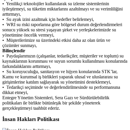
• Yenilikçi teknolojiler kullanılarak su izleme sistemlerinin
iyileştirmeyi, su tüketim miktarlarını azaltılmayı ve su verimliliğini
arttırmayı,
• Su ayak izini azaltmak için hedefler belirlemeyi,
• WRI su riski raporlarına göre bölgesel durum değerlendirmeleri
sonucu yüksek su stresi yaşayan şirket ve yerleşkelerimizde su
yönetimine öncelik vermeyi,
• Müşterilerimize su üzerindeki etkisi daha az olan ürün ve
çözümler sunmayı,
Bilinçlendir
• Paydaşlarımızın (çalışanlar, tedarikçiler, müşteriler ve toplum) su
kaynaklarının korunması ve suyun sorumlu kullanılması konularında
farkındalıklarını arttırmayı,
• Su koruyuculuğu, sanitasyon ve hijyen konularında STK’lar,
Kamu ve kurumsal iş birlikleri yaparak ulusal ve uluslararası su
girişimlerine katılım sağlayarak su yönetimini desteklemeyi,
• Tedarikçi seçiminde ve değerlendirilmesinde su performansına
dikkat etmeyi,
Entegre Yönetim Sistemleri, Sera Gazı ve Sürdürülebilirlik
politikaları ile birlikte bütünleşik bir şekilde yöneterek
gerçekleştirmeyi taahhüt ederiz.
İnsan Hakları Politikası