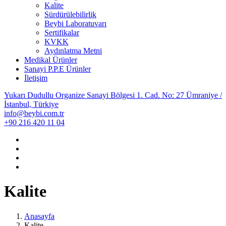
Kalite
Sürdürülebilirlik
Beybi Laboratuvarı
Sertifikalar
KVKK
Aydınlatma Metni
Medikal Ürünler
Sanayi P.P.E Ürünler
İletişim
Yukarı Dudullu Organize Sanayi Bölgesi 1. Cad. No: 27 Ümraniye /
İstanbul, Türkiye
info@beybi.com.tr
+90 216 420 11 04
Kalite
Anasayfa
Kalite