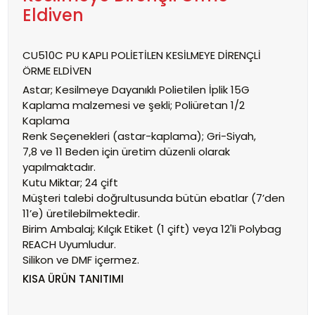
Eldiven
CU510C PU KAPLI POLİETİLEN
KESİLMEYE DİRENÇLİ
ÖRME
ELDİVEN
Astar;
Kesilmeye Dayanıklı Polietilen İplik 15G
Kaplama malzemesi ve şekli;
Poliüretan 1/2
Kaplama
Renk Seçenekleri (astar-kaplama);
Gri-Siyah,
7,8 ve 11 Beden için üretim düzenli olarak
yapılmaktadır.
Kutu Miktar; 24 çift
Müşteri talebi doğrultusunda bütün ebatlar (7’den
11’e) üretilebilmektedir.
Birim Ambalaj;
Kılçık Etiket (1 çift) veya 12'li Polybag
REACH Uyumludur.
Silikon ve DMF içermez.
KISA
ÜRÜN TANITIMI