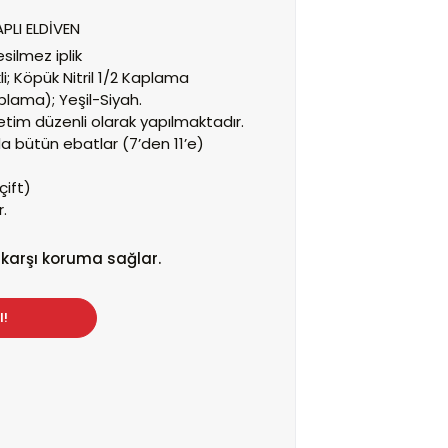
PLI ELDİVEN
esilmez iplik
i;
Köpük Nitril 1/2 Kaplama
aplama);
Yeşil-Siyah.
etim düzenli olarak yapılmaktadır.
a bütün ebatlar (7’den 11’e)
çift)
.
 karşı koruma sağlar.
l!