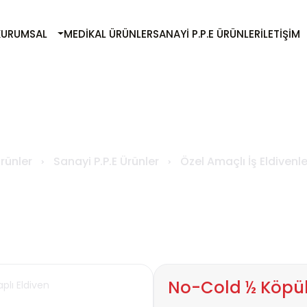
KURUMSAL
MEDIKAL ÜRÜNLER
SANAYI P.P.E ÜRÜNLER
İLETIŞIM
o-Cold ½ Köpük Nitril Kaplı Eldiv
rünler
Sanayi P.P.E Ürünler
Özel Amaçlı İş Eldivenle
No-Cold ½ Köpük 