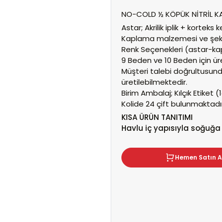
NO-COLD ½ KÖPÜK NİTRİL KA
Astar;
Akrilik iplik + korteks k
Kaplama malzemesi ve şekl
Renk Seçenekleri (astar-k
9 Beden ve 10 Beden için ür
Müşteri talebi doğrultusund
üretilebilmektedir.
Birim Ambalaj;
Kılçık Etiket
(1
Kolide 24 çift bulunmaktadır
KISA
ÜRÜN TANITIMI
Havlu iç yapısıyla soğuğa
Hemen Satın A