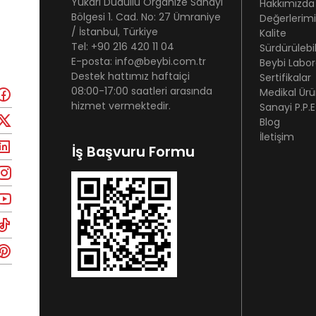
Yukarı Dudullu Organize Sanayi
Hakkımızda
Bölgesi 1. Cad. No: 27 Ümraniye
Değerlerimi
/ İstanbul, Türkiye
Kalite
Tel: +90 216 420 11 04
Sürdürülebili
E-posta: info@beybi.com.tr
Beybi Labor
Destek hattımız haftaiçi
Sertifikalar
08:00-17:00 saatleri arasında
Medikal Ürü
hizmet vermektedir.
Sanayi P.P.E
Blog
İletişim
İş Başvuru Formu