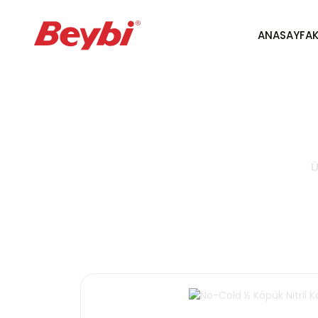
ANASAYFA
N
Ü