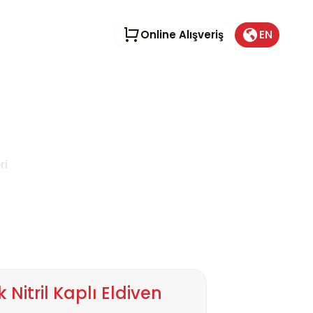
EN
Online Alışveriş
en
ri
Nitril Kaplı Eldiven