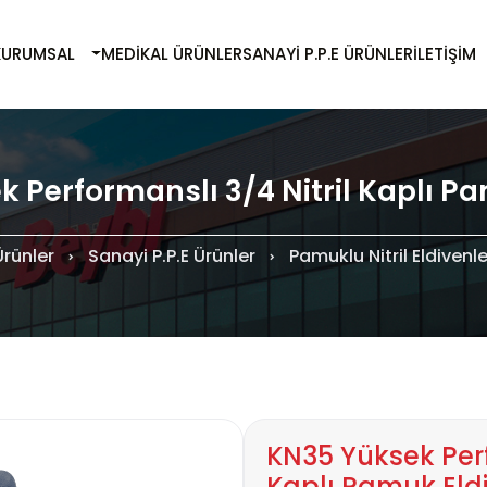
KURUMSAL
MEDIKAL ÜRÜNLER
SANAYI P.P.E ÜRÜNLER
İLETIŞIM
 Performanslı 3/4 Nitril Kaplı P
Ürünler
Sanayi P.P.E Ürünler
Pamuklu Nitril Eldivenle
KN35 Yüksek Perf
Kaplı Pamuk Eld