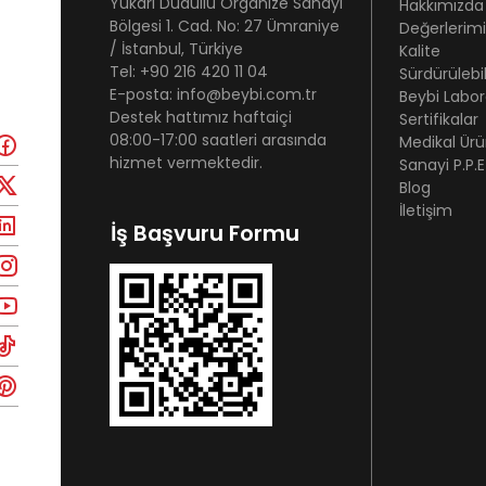
Yukarı Dudullu Organize Sanayi
Hakkımızda
Bölgesi 1. Cad. No: 27 Ümraniye
Değerlerimi
/ İstanbul, Türkiye
Kalite
Tel: +90 216 420 11 04
Sürdürülebili
E-posta: info@beybi.com.tr
Beybi Labor
Destek hattımız haftaiçi
Sertifikalar
08:00-17:00 saatleri arasında
Medikal Ürü
hizmet vermektedir.
Sanayi P.P.E
Blog
İletişim
İş Başvuru Formu