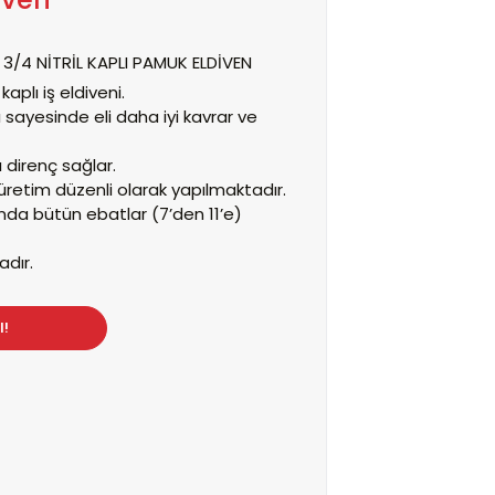
3/4 NİTRİL KAPLI PAMUK ELDİVEN
aplı iş eldiveni.
bı sayesinde eli daha iyi kavrar ve
 direnç sağlar.
üretim düzenli olarak yapılmaktadır.
nda bütün ebatlar (7’den 11’e)
adır.
l!