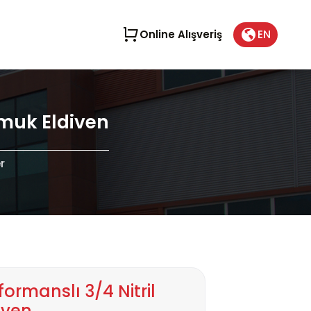
EN
Online Alışveriş
amuk Eldiven
r
ormanslı 3/4 Nitril
iven