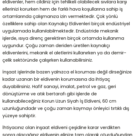
eldivenler, hem cildiniz için tehlikeli olabilecek sıvılara karşı
ellerinizi korurken hem de farklı hava koşullarına sahip iş
ortamlarında çalışmanıza izin vermektedir. Çok yönlü
özelliklere sahip olan Kaynakçı Eldivenleri birçok endüstriyel
uygulamada kullanılabilmektedir. Endüstride mekanik
işlerde, ısıya direnç gerektiren birçok ortamda kullanıma
uygundur. Çoğu zaman deriden üretilen kaynakçı
eldivenlerini, mekanik el aletlerini kullanırken ya da demir-
çelik sektöründe çalışırken kullanabilirsiniz.
İnşaat işlerinde bazen yalnızca el koruması değil dirseğinize
kadar uzanan bir eldivenin korumasına da ihtiyaç
duyabilirsiniz. Hafif sanayi, imalat, petrol ve gaz, geri
dönüştürme ve atık bertarafı gibi işlerde de
kullanabileceğiniz Korun Uzun Siyah İş Eldiveni, 60 cm
uzunluğundadır ve çoğu zaman kaymayı önleyici tırtıklı dış
yüzeye sahiptir.
İhtiyacınız olan
inşaat eldiveni
çeşidine karar verdikten
sonra alacağınız eldivenin elinize tam olarak oturduğundan