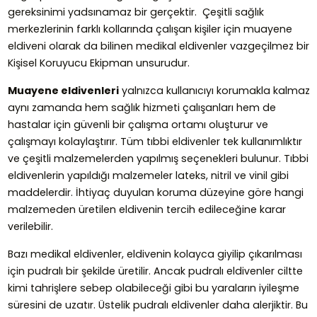
gereksinimi yadsınamaz bir gerçektir. Çeşitli sağlık
merkezlerinin farklı kollarında çalışan kişiler için muayene
eldiveni olarak da bilinen medikal eldivenler vazgeçilmez bir
Kişisel Koruyucu Ekipman unsurudur.
Muayene eldivenleri
yalnızca kullanıcıyı korumakla kalmaz
aynı zamanda hem sağlık hizmeti çalışanları hem de
hastalar için güvenli bir çalışma ortamı oluşturur ve
çalışmayı kolaylaştırır. Tüm tıbbi eldivenler tek kullanımlıktır
ve çeşitli malzemelerden yapılmış seçenekleri bulunur. Tıbbi
eldivenlerin yapıldığı malzemeler lateks, nitril ve vinil gibi
maddelerdir. İhtiyaç duyulan koruma düzeyine göre hangi
malzemeden üretilen eldivenin tercih edileceğine karar
verilebilir.
Bazı medikal eldivenler, eldivenin kolayca giyilip çıkarılması
için pudralı bir şekilde üretilir. Ancak pudralı eldivenler ciltte
kimi tahrişlere sebep olabileceği gibi bu yaraların iyileşme
süresini de uzatır. Üstelik pudralı eldivenler daha alerjiktir. Bu