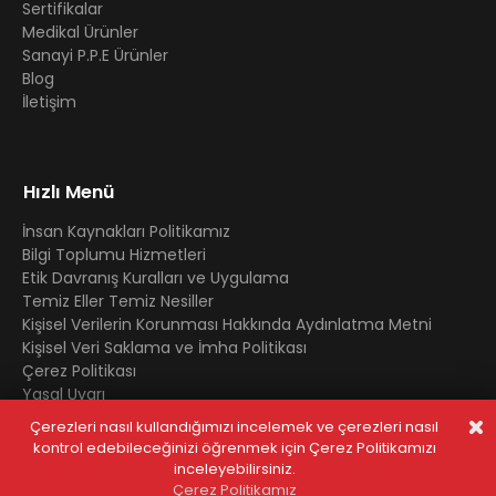
Sertifikalar
Medikal Ürünler
Sanayi P.P.E Ürünler
Blog
İletişim
Hızlı Menü
İnsan Kaynakları Politikamız
Bilgi Toplumu Hizmetleri
Etik Davranış Kuralları ve Uygulama
Temiz Eller Temiz Nesiller
Kişisel Verilerin Korunması Hakkında Aydınlatma Metni
Kişisel Veri Saklama ve İmha Politikası
Çerez Politikası
Yasal Uyarı
Çerezleri nasıl kullandığımızı incelemek ve çerezleri nasıl
kontrol edebileceğinizi öğrenmek için Çerez Politikamızı
© 2025 Tüm Hakları Saklıdır. İçeriklerin kopyalanması halinde
inceleyebilirsiniz.
yasal süreçlere başvurulacaktır.
Çerez Politikamız