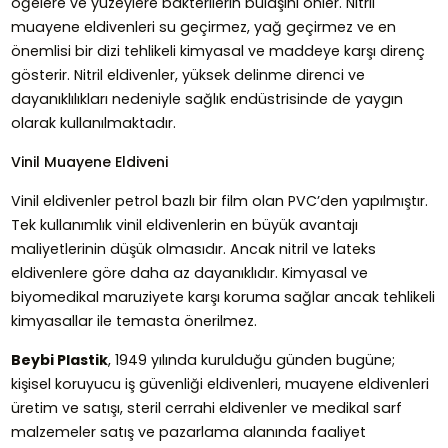
öğelere ve yüzeylere bakterilerin bulaşını önler. Nitril
muayene eldivenleri su geçirmez, yağ geçirmez ve en
önemlisi bir dizi tehlikeli kimyasal ve maddeye karşı direnç
gösterir. Nitril eldivenler, yüksek delinme direnci ve
dayanıklılıkları nedeniyle sağlık endüstrisinde de yaygın
olarak kullanılmaktadır.
Vinil Muayene Eldiveni
Vinil eldivenler petrol bazlı bir film olan PVC’den yapılmıştır.
Tek kullanımlık vinil eldivenlerin en büyük avantajı
maliyetlerinin düşük olmasıdır. Ancak nitril ve lateks
eldivenlere göre daha az dayanıklıdır. Kimyasal ve
biyomedikal maruziyete karşı koruma sağlar ancak tehlikeli
kimyasallar ile temasta önerilmez.
Beybi Plastik
, 1949 yılında kurulduğu günden bugüne;
kişisel koruyucu iş güvenliği eldivenleri, muayene eldivenleri
üretim ve satışı, steril cerrahi eldivenler ve medikal sarf
malzemeler satış ve pazarlama alanında faaliyet