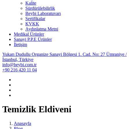
Kalite
Sürdürülebilirlik
Beybi Laboratuvarı
Sertifikalar
KVKK
Aydınlatma Metni
Medikal Ürünler
Sanayi P.P.E Ürünler
İletişim
Yukarı Dudullu Organize Sanayi Bölgesi 1. Cad. No: 27 Ümraniye /
İstanbul, Türkiye
info@beybi.com.tr
+90 216 420 11 04
Temizlik Eldiveni
Anasayfa
Blog