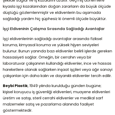
şekilde sağlar ve iş kazalarını azaltır. Geçmiş dönemlere
kıyasla işçi kazalarından doğan zararların da büyük ölçüde
düştüğü gözlemlenmiştir ve eldivenlerin bu aşamada
sağladığı yardım hiç şüphesiz ki önemli ölçüde büyüktür.
İşçi Eldiveninin Çalışma Sırasında Sağladığı Avantajlar
İşçi eldivenlerinin sağladığı avantajlar arasında fiziksel
koruma, kimyasal koruma ve yüksek hijyen seviyeleri
bulunur. Bunun yanında bazı eldivenler belirli işlerde gereken
hassasiyeti sağlar. Örneğin, bir cerrahın veya bir
laboratuvar çalışanının kullandığı eldivenler, ince ve hassas
hareketlere olanak sağlarken inşaat işçileri veya ağır sanayi
çalışanları için daha kalın ve dayanıklı eldivenler tercih edilir.
Beybi Plastik
, 1949 yılında kurulduğu günden bugüne;
kişisel koruyucu iş güvenliği eldivenleri, muayene eldivenleri
üretim ve satışı, steril cerrahi eldivenler ve medikal sarf
malzemeler satış ve pazarlama alanında faaliyet
göstermektedir.